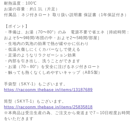
耐熱温度 : 100℃
お湯の容量 : 約1.1L（片足）
付属品 : ネジ付きロート 取り扱い説明書 保証書（1年保証付き）
【ポイント】
・準備は、お湯（70〜80°）のみ 電源不要で省エネ［持続時間：
およそ5〜9時間/布団の中・およそ2〜5時間/部屋］
・生地内の気泡の効果で熱が緩やかに伝わり
・低温火傷しにくくカバーなしで使える
・足湯のようなリラクゼーション効果
・内部を引き出し、洗うことができます
・お湯（70～80°）を安全に注げるネジ付きロート
・触っても熱くなくしめやすいキャップ（ABS製）
手袋型（SKY-1）もございます。
https://racoonm.thebase.in/items/13187689
筒型（SKYT-1）もございます。
https://racoonm.thebase.in/items/25835818
※本商品は受注生産の為、ご注文から発送まで7～10日程度お時間
をいただきます