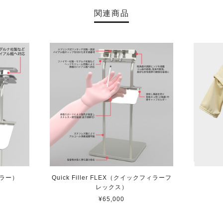
関連商品
s light（上肢保持具 ショルダーハーネスライト SHL-1）
こちらを勧められたのもあり、ペットボトルでは不安を感じたた
います。装着は順番や角度など慣れれば大丈夫かと思いますが、
てもらえると、早く覚えられるかと思いました。
貴重なご意見ありがとうございました。商品づ
s light（上肢保持具 ショルダーハーネスライト SHL-1）
ィラー）
Quick Filler FLEX（クイックフィラーフ
レックス）
¥65,000
いました。 本人、まだ入院中ですので、使っているところを見て
っております。 本人も家族も退院してからの方が心配がいっぱい