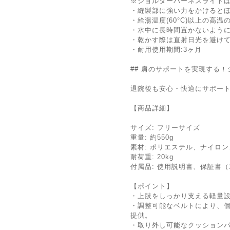
※ショルダーハーネスライト
・縫製部に強い力をかけると
・給湯温度(60°C)以上の高
・水中に長時間置かないよう
・乾かす際は直射日光を避け
・耐用使用期間:3ヶ月
## 肩のサポートを実現する！
退院後も安心・快適にサポー
【商品詳細】
サイズ: フリーサイズ
重量: 約550g
素材: ポリエステル、ナイロ
耐荷重: 20kg
付属品: 使用説明書、保証書（
【ポイント】
・上肢をしっかり支える軽量
・調整可能なベルトにより、
提供。
・取り外し可能なクッション