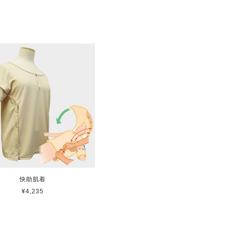
め購入しました。やはり安定感があり、
初めての時は迷ってしまうので、番号が
くりの参考にさせていただきます。
快助肌着
¥4,235
いないので伝聞ですが、 ペットボトル
ですが、 これで少しでも快適にお風呂