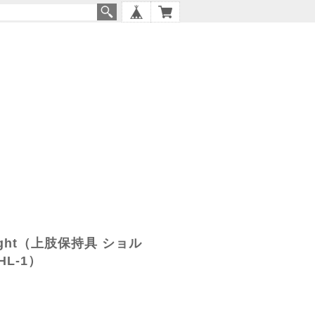
s light（上肢保持具 ショル
L-1）