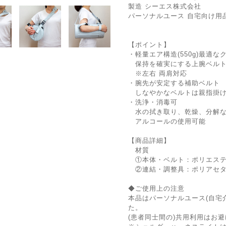
製造 シーエス株式会社
パーソナルユース 自宅向け用
【ポイント】
・軽量エア構造(550g)最適な
保持を確実にする上腕ベル
※左右 両肩対応
・腕先が安定する補助ベルト
しなやかなベルトは親指掛け
・洗浄・消毒可
水の拭き取り、乾燥、分解な
アルコールの使用可能
【商品詳細】
材質
①本体・ベルト：ポリエステ
②連結・調整具：ポリアセ
◆ご使用上の注意
本品はパーソナルユース(自宅
た。
(患者同士間の)共用利用はお