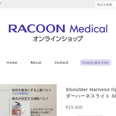
プ
Home
About
Contact
Corporate Site
Shoulder Harnes
ダーハーネスライト SH
¥15,400