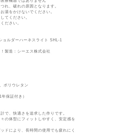
は医療機器ではありません
ほつれ、破れの原因となります。
温のお湯をかけないでください。
にしてください。
てください。
ショルダーハーネスライト SHL-1
ト！製造：シーエス株式会社
ン、ポリウレタン
1年保証付き）
設計で、快適さを追求した作りです。
個々の体型にフィットしやすく、安定感を
パッドにより、長時間の使用でも疲れにく