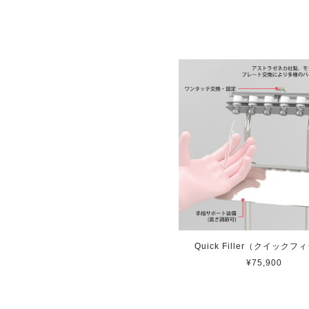
Shoulder Harnes
2024/06/12
注文後、翌日に届きました。病院から
安心してシャワーを浴びる事が出来て
印字またはベルトの色を変えるなどし
Shoulder Harnes
2024/02/04
Quick Filler（クイックフ
¥75,900
発送を急いでいただきありがとうござ
で作ったやつよりは安定していると言