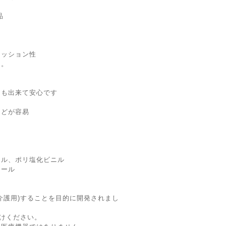
品
クッション性
ト。
も出来て安心です
どが容易
ル、ポリ塩化ビニル
タール
介護用)することを目的に開発されまし
避けください。